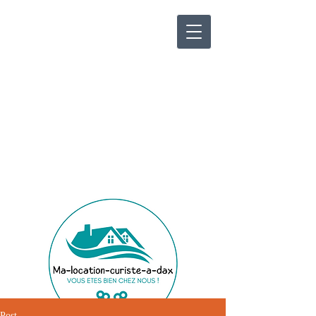
Ma-location-curiste-à-
Dax
Location saisonnière,
conciergerie
Meublés de tourisme de
standing
Post