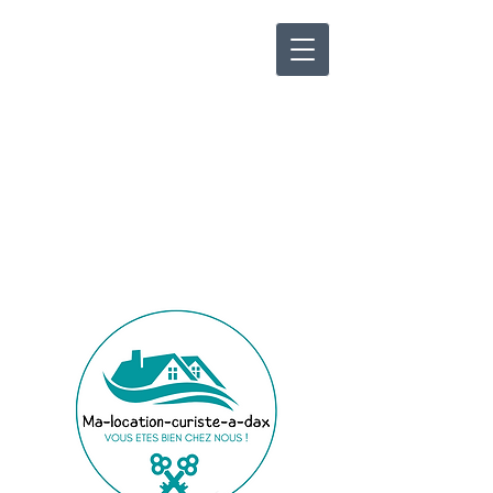
Ma-location-curiste-à-
Dax
Location saisonnière,
conciergerie
Meublés de tourisme de
standing