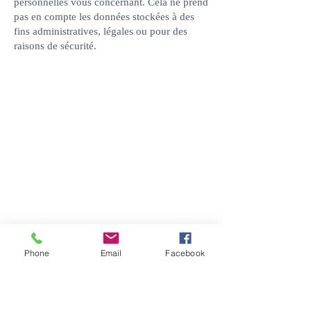
personnelles vous concernant. Cela ne prend
pas en compte les données stockées à des
fins administratives, légales ou pour des
raisons de sécurité.
Phone
Email
Facebook
Ma-location-curiste-a-dax
, se trouve
au
cœur
du centre-ville de Dax, à
10min à pied des thermes et des